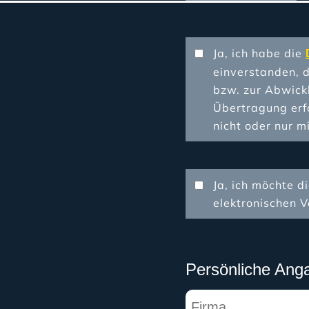
Ja, ich habe die
einverstanden, 
bzw. zur Abwick
Übertragung erfo
nicht oder nur m
Ja, ich möchte d
elektronischen 
Persönliche Ang