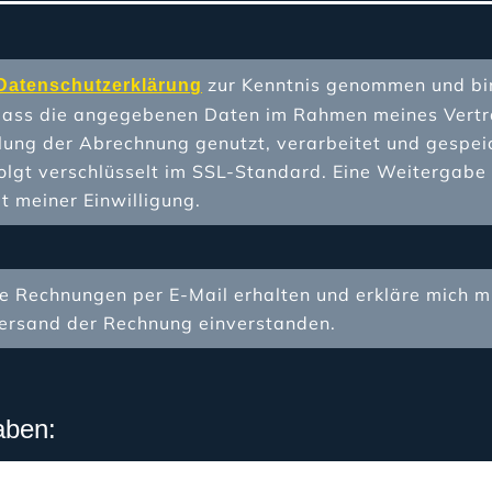
zur Kenntnis genommen und bi
Datenschutzerklärung
dass die angegebenen Daten im Rahmen meines Vertr
lung der Abrechnung genutzt, verarbeitet und gespei
lgt verschlüsselt im SSL-Standard. Eine Weitergabe a
it meiner Einwilligung.
ie Rechnungen per E-Mail erhalten und erkläre mich 
Versand der Rechnung einverstanden.
aben: