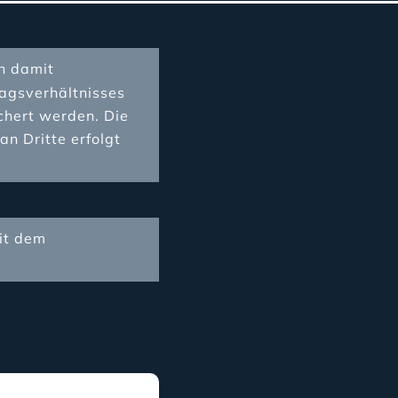
n damit
agsverhältnisses
chert werden. Die
n Dritte erfolgt
mit dem