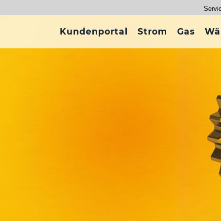
Servi
Kundenportal
Strom
Gas
Wä